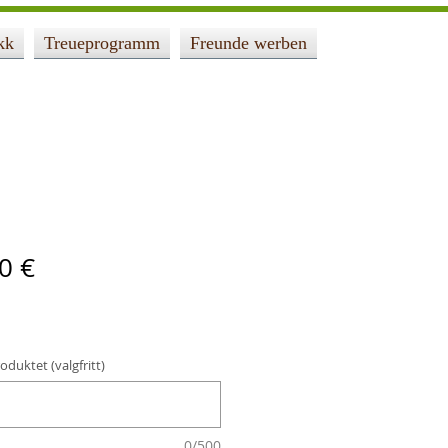
kk
Treueprogramm
Freunde werben
0 €
oduktet (valgfritt)
0/500