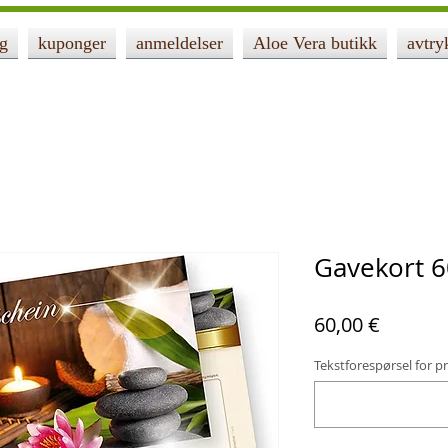
ng
kuponger
anmeldelser
Aloe Vera butikk
avtry
Gavekort 6
Pris
60,00 €
Tekstforespørsel for pr