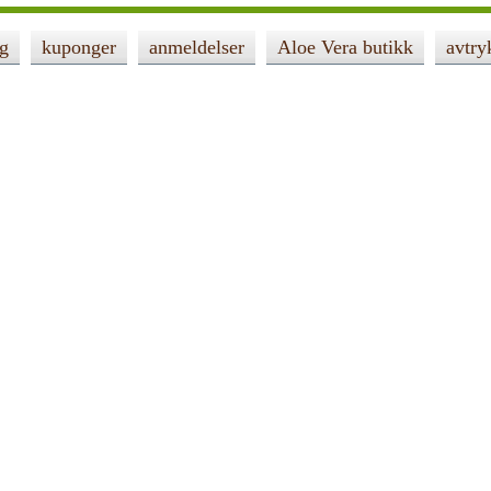
ng
kuponger
anmeldelser
Aloe Vera butikk
avtry